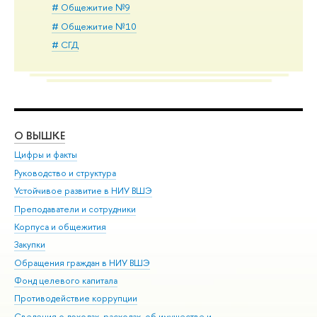
# Общежитие №9
# Общежитие №10
# СГД
О ВЫШКЕ
ОБ
Цифры и факты
Ли
Руководство и структура
Дов
Устойчивое развитие в НИУ ВШЭ
Ол
Преподаватели и сотрудники
При
Корпуса и общежития
Вы
Закупки
При
Обращения граждан в НИУ ВШЭ
Ас
Фонд целевого капитала
До
Противодействие коррупции
Цен
Сведения о доходах, расходах, об имуществе и
Би