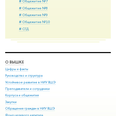
# Общежитие №7
# Общежитие №8
# Общежитие №9
# Общежитие №10
# СГД
О ВЫШКЕ
ОБ
Цифры и факты
Ли
Руководство и структура
Дов
Устойчивое развитие в НИУ ВШЭ
Ол
Преподаватели и сотрудники
При
Корпуса и общежития
Вы
Закупки
При
Обращения граждан в НИУ ВШЭ
Ас
Фонд целевого капитала
До