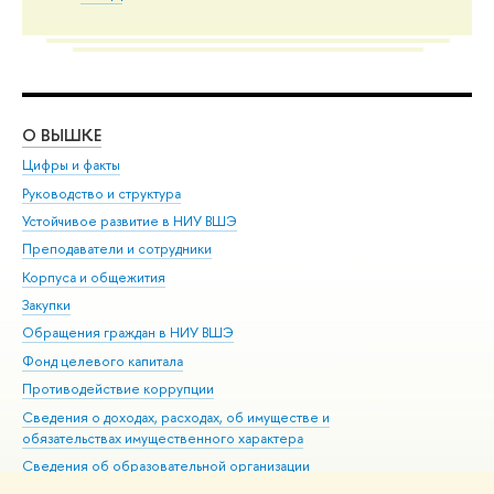
О ВЫШКЕ
ОБ
Цифры и факты
Ли
Руководство и структура
Дов
Устойчивое развитие в НИУ ВШЭ
Ол
Преподаватели и сотрудники
При
Корпуса и общежития
Вы
Закупки
При
Обращения граждан в НИУ ВШЭ
Ас
Фонд целевого капитала
До
Противодействие коррупции
Цен
Сведения о доходах, расходах, об имуществе и
Би
обязательствах имущественного характера
Об
Сведения об образовательной организации
Обр
Людям с ограниченными возможностями здоровья